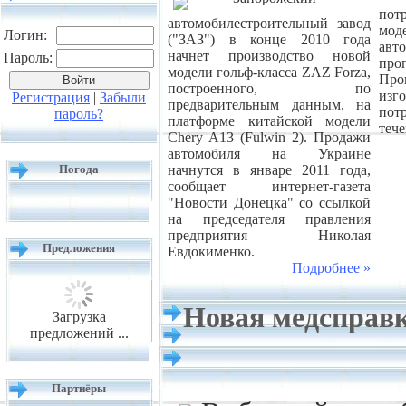
пот
автомобилестроительный завод
мо
Логин:
("ЗАЗ") в конце 2010 года
авт
начнет производство новой
Пароль:
пр
модели гольф-класса ZAZ Forza,
Пр
построенного, по
из
Регистрация
|
Забыли
предварительным данным, на
пот
пароль?
платформе китайской модели
тече
Chery A13 (Fulwin 2). Продажи
автомобиля на Украине
Погода
начнутся в январе 2011 года,
сообщает интернет-газета
"Новости Донецка" со ссылкой
на председателя правления
предприятия Николая
Предложения
Евдокименко.
Подробнее »
Новая медсправк
Загрузка
предложений ...
Партнёры