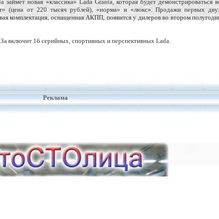
 займет новая «классика» Lada Granta, которая будет демонстрироваться в
рт» (цена от 220 тысяч рублей), «норма» и «люкс». Продажи первых дву
овая комплектация, оснащенная АКПП, появится у дилеров во втором полугоди
За включит 16 серийных, спортивных и перспективных Lada.
Реклама