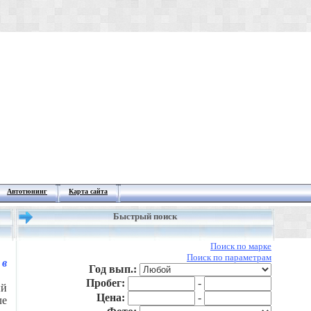
Автотюнинг
Карта сайта
Быстрый поиск
Поиск по марке
Поиск по параметрам
в
Год вып.:
Пробег:
-
й
Цена:
-
ле