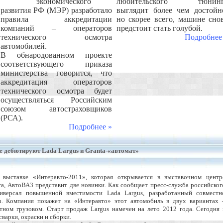
экономического
любительского тюнинг
развития РФ (МЭР) разработало
выглядит более чем достойн
правила аккредитации
но скорее всего, машине сно
компаний – операторов
предстоит стать голубой.
технического осмотра
Подробнее
автомобилей.
В обнародованном проекте
соответствующего приказа
министерства говорится, что
аккредитация операторов
технического осмотра будет
осуществляться Российским
союзом автостраховщиков
(РСА).
Подробнее »
е дебютируют Lada Largus и Granta-«автомат»
выставке «Интеравто-2011», которая открывается в выставочном центр
та, АвтоВАЗ представит две новинки. Как сообщает пресс-служба российског
ниверсал повышенной вместимости Lada Largus, разработанный совместн
n. Компания покажет на «Интеравто» этот автомобиль в двух вариантах 
ном грузовом. Старт продаж Largus намечен на лето 2012 года. Сегодня 
варки, окраски и сборки.