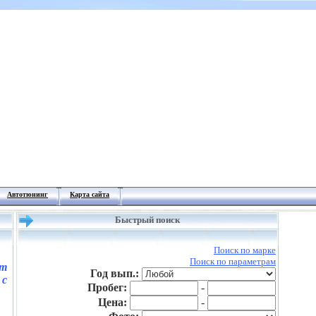
Автотюнинг
Карта сайта
Быстрый поиск
Поиск по марке
Поиск по параметрам
т
Год вып.:
с
Пробег:
-
Цена:
-