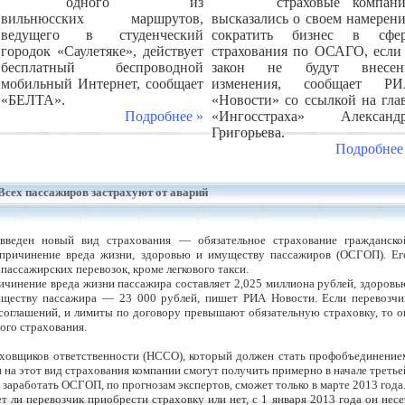
одного из
страховые компан
вильнюсских маршрутов,
высказались о своем намерен
ведущего в студенческий
сократить бизнес в сфе
городок «Саулетяке», действует
страхования по ОСАГО, если
бесплатный беспроводной
закон не будут внесен
мобильный Интернет, сообщает
изменения, сообщает Р
«БЕЛТА».
«Новости» со ссылкой на гла
Подробнее »
«Ингосстраха» Александ
Григорьева.
Подробнее
Всех пассажиров застрахуют от аварий
введен новый вид страхования — обязательное страхование гражданско
а причинение вреда жизни, здоровью и имуществу пассажиров (ОСГОП). Ег
 пассажирских перевозок, кроме легкового такси.
ичинение вреда жизни пассажира составляет 2,025 миллиона рублей, здоровь
ществу пассажира — 23 000 рублей, пишет РИА Новости. Если перевозчи
соглашений, и лимиты по договору превышают обязательную страховку, то о
ого страхования.
ховщиков ответственности (НССО), который должен стать профобъединение
на этот вид страхования компании смогут получить примерно в начале третье
 заработать ОСГОП, по прогнозам экспертов, сможет только в марте 2013 года
т ли перевозчик приобрести страховку или нет, с 1 января 2013 года он несе