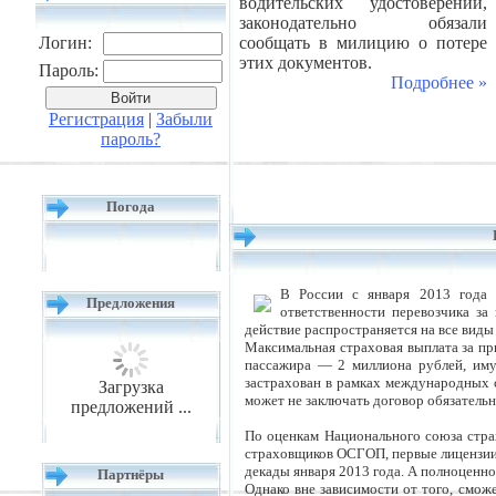
водительских удостоверений,
законодательно обязали
Логин:
сообщать в милицию о потере
этих документов.
Пароль:
Подробнее »
Регистрация
|
Забыли
пароль?
Погода
В России с января 2013 года 
Предложения
ответственности перевозчика з
действие распространяется на все виды
Максимальная страховая выплата за пр
пассажира — 2 миллиона рублей, иму
застрахован в рамках международных 
Загрузка
может не заключать договор обязательн
предложений ...
По оценкам Национального союза стра
страховщиков ОСГОП, первые лицензии 
декады января 2013 года. А полноценно
Партнёры
Однако вне зависимости от того, сможе