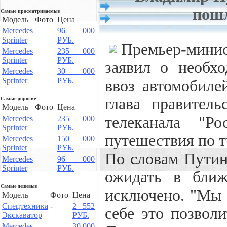
пош
Самые просматриваемые
Модель
Фото
Цена
Mercedes
96 000
Sprinter
РУБ.
Премьер-мин
Mercedes
235 000
Sprinter
РУБ.
заявил о необх
Mercedes
30 000
Sprinter
РУБ.
ввоз автомобиле
глава правитель
Самые дорогие
Модель
Фото
Цена
телеканала "Р
Mercedes
235 000
Sprinter
РУБ.
путешествия по т
Mercedes
150 000
Sprinter
РУБ.
По словам Путин
Mercedes
96 000
Sprinter
РУБ.
ожидать в ближ
Самые дешевые
исключено. "Мы
Модель
Фото
Цена
Спецтехника
-
2 552
себе это позволи
Экскаватор
РУБ.
Mercedes
30 000