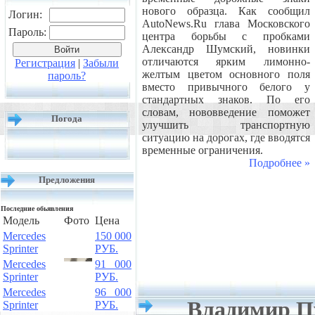
нового образца. Как сообщил
Логин:
AutoNews.Ru глава Московского
Пароль:
центра борьбы с пробками
Александр Шумский, новинки
отличаются ярким лимонно-
Регистрация
|
Забыли
желтым цветом основного поля
пароль?
вместо привычного белого у
стандартных знаков. По его
словам, нововведение поможет
Погода
улучшить транспортную
ситуацию на дорогах, где вводятся
временные ограничения.
Подробнее »
Предложения
Последние обьявления
Модель
Фото
Цена
Mercedes
150 000
Sprinter
РУБ.
Mercedes
91 000
Sprinter
РУБ.
Mercedes
96 000
Владимир П
Sprinter
РУБ.