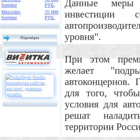
Данные меры 
Sprinter
РУБ.
инвестиции 
Mercedes
35 000
Sprinter
РУБ.
автопроизводит
уровня".
Партнёры
При этом премь
желает "подр
автоконцернов. 
для того, чтоб
условия для авт
решат налади
территории Росси