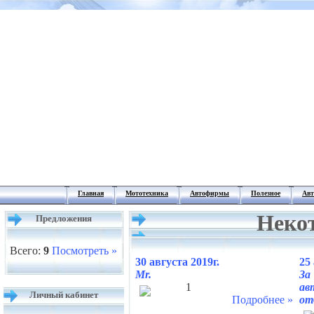
Главная
Мототехника
Автофирмы
Полезное
Авт
Неко
Предложения
Всего:
9
Посмотреть »
30 августа 2019г.
25
Mr.
За
1
а
Личный кабинет
Подробнее »
от