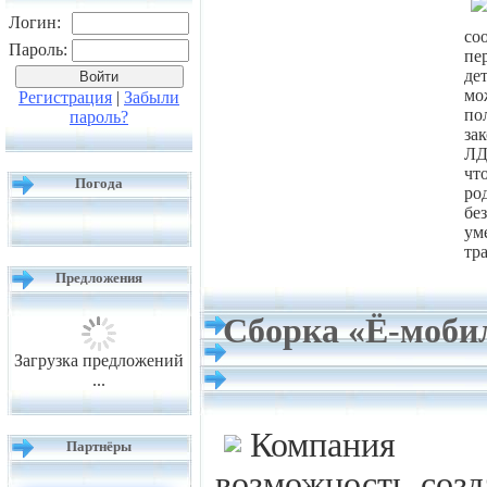
Логин:
со
Пароль:
пе
де
мо
Регистрация
|
Забыли
по
пароль?
за
ЛД
чт
Погода
ро
бе
ум
тр
Предложения
Сборка «Ё-моби
Загрузка предложений
...
Компания «
Партнёры
возможность соз