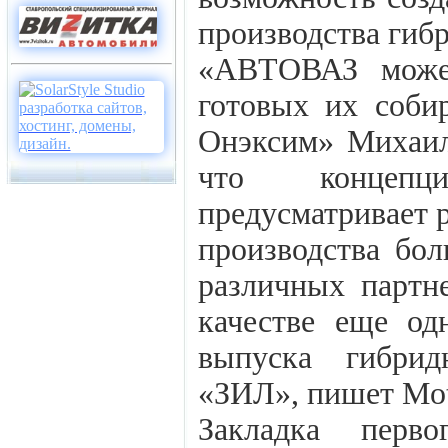
производства гиб
«АВТОВАЗ може
готовых их собир
Онэксим» Михаил
что концепц
предусматривает р
производства бол
различных партне
качестве еще о
выпуска гибрид
«ЗИЛ», пишет Mot
Закладка перв