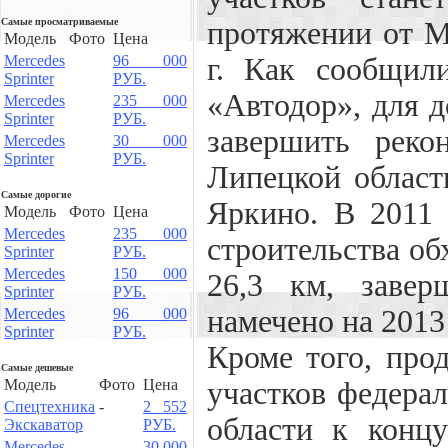
Самые просматриваемые
протяжении от М
Модель
Фото
Цена
Mercedes
96 000
г. Как сообщил
Sprinter
РУБ.
«Автодор», для 
Mercedes
235 000
Sprinter
РУБ.
завершить реко
Mercedes
30 000
Sprinter
РУБ.
Липецкой област
Самые дорогие
Яркино. В 2011 
Модель
Фото
Цена
Mercedes
235 000
строительства о
Sprinter
РУБ.
Mercedes
150 000
26,3 км, завер
Sprinter
РУБ.
намечено на 2013 
Mercedes
96 000
Sprinter
РУБ.
Кроме того, про
Самые дешевые
Модель
Фото
Цена
участков федерал
Спецтехника
-
2 552
области к концу
Экскаватор
РУБ.
Mercedes
30 000