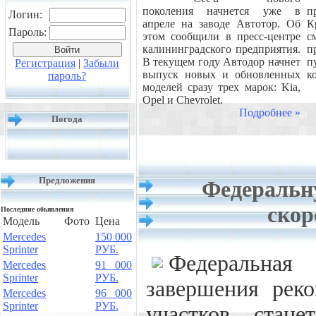
поколения начнется уже в
п
Логин:
апреле на заводе Автотор. Об
К
Пароль:
этом сообщили в пресс-центре
с
калининградского предприятия.
п
В текущем году Автодор начнет
п
Регистрация
|
Забыли
выпуск новых и обновленных
к
пароль?
моделей сразу трех марок: Kia,
Opel и Chevrolet.
Подробнее »
Погода
Предложения
Федеральн
скор
Последние обьявления
Модель
Фото
Цена
Mercedes
150 000
Sprinter
РУБ.
Федеральна
Mercedes
91 000
Sprinter
РУБ.
завершения рек
Mercedes
96 000
Sprinter
РУБ.
участков стан