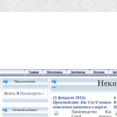
Главная
Мототехника
Автофирмы
Полезное
Авт
Неко
Предложения
Всего:
9
Посмотреть »
21 февраля 2012г.
4
Производство Kia Cee'd нового
В
поколения начнется в апреле
H
Личный кабинет
Производство Kia
Cee'd нового