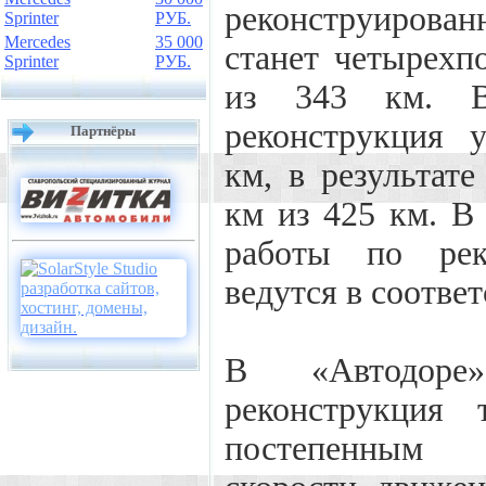
реконструирован
Sprinter
РУБ.
Mercedes
35 000
станет четырехп
Sprinter
РУБ.
из 343 км. В
реконструкция 
Партнёры
км, в результат
км из 425 км. В
работы по рек
ведутся в соотве
В «Автодоре
реконструкция 
постепенным 