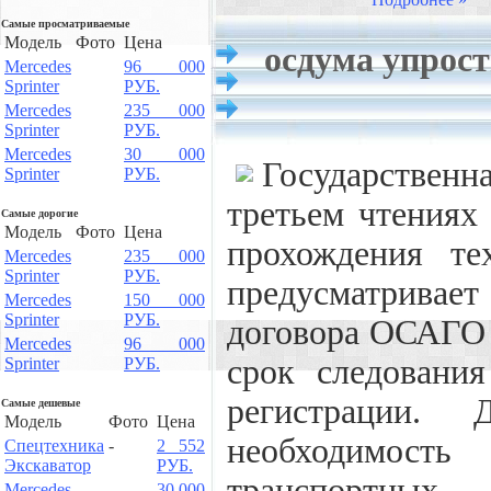
Самые просматриваемые
Модель
Фото
Цена
осдума упрос
Mercedes
96 000
Sprinter
РУБ.
Mercedes
235 000
Sprinter
РУБ.
Mercedes
30 000
Государствен
Sprinter
РУБ.
третьем чтениях
Самые дорогие
Модель
Фото
Цена
прохождения те
Mercedes
235 000
Sprinter
РУБ.
предусматрива
Mercedes
150 000
Sprinter
РУБ.
договора ОСАГО 
Mercedes
96 000
срок следовани
Sprinter
РУБ.
регистрации. 
Самые дешевые
Модель
Фото
Цена
необходимость
Спецтехника
-
2 552
Экскаватор
РУБ.
транспортных
Mercedes
30 000