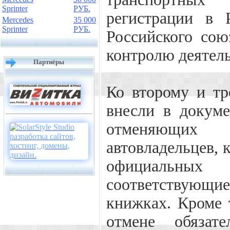
Sprinter
РУБ.
регистрации в 
Mercedes
35 000
Sprinter
РУБ.
Российского сою
контролю деятел
Партнёры
Ко второму и тр
внесли в докуме
отменяющих 
автовладельцев, 
официальн
соответствующи
книжках. Кроме 
отмене обязате