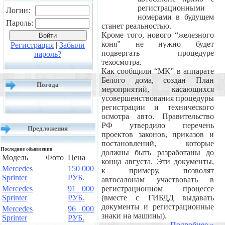
регистрационными
Логин:
номерами в будущем
Пароль:
станет реальностью.
Кроме того, нового “железного
коня” не нужно будет
Регистрация
|
Забыли
подвергать процедуре
пароль?
техосмотра.
Как сообщили “МК” в аппарате
Белого дома, создан План
Погода
мероприятий, касающихся
усовершенствования процедуры
регистрации и технического
осмотра авто. Правительство
РФ утвердило перечень
Предложения
проектов законов, приказов и
постановлений, которые
Последние обьявления
должны быть разработаны до
Модель
Фото
Цена
конца августа. Эти документы,
Mercedes
150 000
к примеру, позволят
Sprinter
РУБ.
автосалонам участвовать в
Mercedes
91 000
регистрационном процессе
Sprinter
РУБ.
(вместе с ГИБДД выдавать
документы и регистрационные
Mercedes
96 000
знаки на машины).
Sprinter
РУБ.
Подробнее »