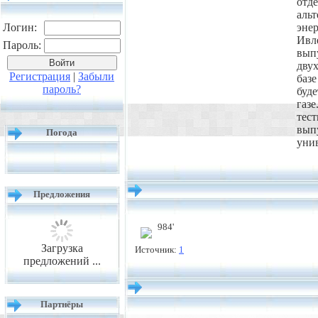
от
аль
Логин:
эне
Ивл
Пароль:
вы
дву
Регистрация
|
Забыли
баз
пароль?
буде
газ
те
вы
Погода
унив
Предложения
984'
Загрузка
Источник:
1
предложений ...
Партнёры