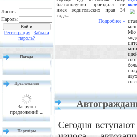
благополучно проездила не
кол
имея водительских прав 34
Логин:
года...
Пароль:
Подробнее »
ита
кон
Mio
Регистрация
|
Забыли
мод
пароль?
инте
кот
иде
Погода
соо
бо
пол
дву
со 
Предложения
Автогражданк
Загрузка
предложений ...
Сегодня вступают
Партнёры
износа автозап