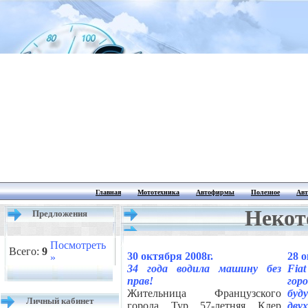
Главная
Мототехника
Автофирмы
Полезное
Авт
Некот
Предложения
Посмотреть
Всего:
9
30 октября 2008г.
28 о
»
34 года водила машину без
Fia
прав!
го
Жительница Французского
буд
Личный кабинет
города Тур 57-летняя Клер
дву