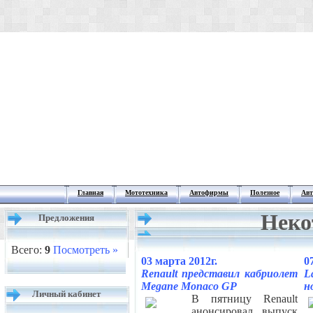
Главная
Мототехника
Автофирмы
Полезное
Авт
Неко
Предложения
Всего:
9
Посмотреть »
03 марта 2012г.
0
Renault представил кабриолет
L
Megane Monaco GP
н
Личный кабинет
В пятницу Renault
анонсировал выпуск