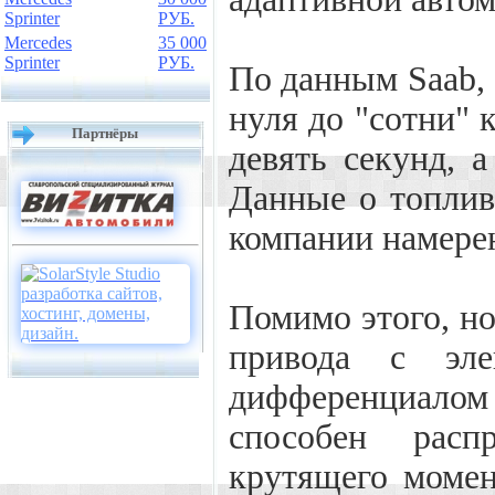
Sprinter
РУБ.
Mercedes
35 000
Sprinter
РУБ.
По данным Saab,
нуля до "сотни" 
Партнёры
девять секунд, 
Данные о топлив
компании намерен
Помимо этого, н
привода с эле
дифференциалом
способен расп
крутящего момен