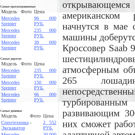
открывающемся 
Самые просматриваемые
Модель
Фото
Цена
американском 
Mercedes
96 000
Sprinter
РУБ.
начнутся в мае 
Mercedes
235 000
машины доберутся
Sprinter
РУБ.
Mercedes
30 000
Кроссовер Saab 9
Sprinter
РУБ.
шестицилиндров
Самые дорогие
Модель
Фото
Цена
атмосферным об
Mercedes
235 000
Sprinter
РУБ.
265 лошади
Mercedes
150 000
Sprinter
РУБ.
непосредстве
Mercedes
96 000
турбированны
Sprinter
РУБ.
развивающим 30
Самые дешевые
Модель
Фото
Цена
них сможет рабо
Спецтехника
-
2 552
Экскаватор
РУБ.
адаптивной автом
Mercedes
30 000