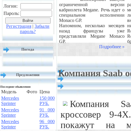
ограниченной версии
р
Логин:
кабриолета Megane. Речь идет о
м
Пароль:
специальном исполнении
л
Monaco GP.
в
Напомним, несколько месяцев
н
Регистрация
|
Забыли
назад французы уже
R
пароль?
представляли Megane Monaco
R
GP.
б
Подробнее »
Погода
Компания Saab о
Предложения
Последние обьявления
Модель
Фото
Цена
Mercedes
150 000
Компания Sa
Sprinter
РУБ.
Mercedes
91 000
кроссовер 9-4
Sprinter
РУБ.
Mercedes
96 000
покажут на м
Sprinter
РУБ.