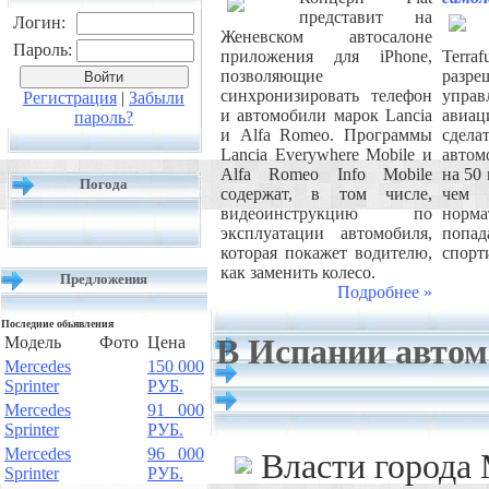
представит на
Логин:
Женевском автосалоне
Пароль:
приложения для iPhone,
Terr
позволяющие
разре
синхронизировать телефон
упра
Регистрация
|
Забыли
и автомобили марок Lancia
ави
пароль?
и Alfa Romeo. Программы
сдел
Lancia Everywhere Mobile и
автом
Alfa Romeo Info Mobile
на 50
Погода
содержат, в том числе,
чем
видеоинструкцию по
нор
эксплуатации автомобиля,
попад
которая покажет водителю,
спорт
как заменить колесо.
Предложения
Подробнее »
Последние обьявления
Модель
Фото
Цена
В Испании автом
Mercedes
150 000
Sprinter
РУБ.
Mercedes
91 000
Sprinter
РУБ.
Mercedes
96 000
Власти города
Sprinter
РУБ.