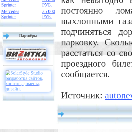
Sprinter
РУБ.
постоянно лом
Mercedes
35 000
Sprinter
РУБ.
выхлопными газ
подчиняться до
Партнёры
парковку. Сколь
расстаться со с
проездного бил
сообщается.
Источник:
autone