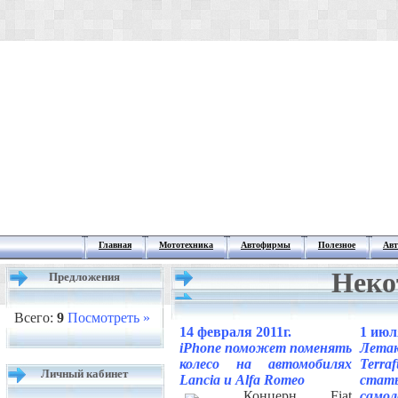
Главная
Мототехника
Автофирмы
Полезное
Авт
Неко
Предложения
Всего:
9
Посмотреть »
14 февраля 2011г.
1 июл
iPhone поможет поменять
Лета
колесо на автомобилях
Terr
Личный кабинет
Lancia и Alfa Romeo
ста
Концерн Fiat
само