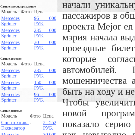
начали уникаль
Самые просматриваемые
Модель
Фото
Цена
пассажиров в об
Mercedes
96 000
Sprinter
РУБ.
проекта Mejor en
Mercedes
235 000
мэрия начала вы
Sprinter
РУБ.
Mercedes
30 000
проездные биле
Sprinter
РУБ.
которые согла
Самые дорогие
Модель
Фото
Цена
автомобилей.
Mercedes
235 000
Sprinter
РУБ.
мошенничества 
Mercedes
150 000
Sprinter
РУБ.
быть на ходу и н
Mercedes
96 000
Чтобы увеличит
Sprinter
РУБ.
новой програм
Самые дешевые
Модель
Фото
Цена
показало серию
Спецтехника
-
2 552
Экскаватор
РУБ.
как невыгодно 
Mercedes
30 000