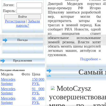
Дмитрий Медведев поручил
4
Логин:
вице-премьеру РФ Игорю
Пароль:
Шувалову заняться разработкой
мер, которые могли бы
предотвратить заторы на
Регистрация
|
Забыли
трассах в зимний период. Как
пароль?
сообщает РИА Новости, одной
из инициатив станет
обязательное использование
Погода
зимней резины. Власти хотят
обязать менять шины водителей
легковых машин, автобусов и
грузовиков.
Подробнее »
Предложения
Самый 
Последние обьявления
Модель
Фото
Цена
Mercedes
150 000
Sprinter
РУБ.
MotoCzys
Mercedes
91 000
Sprinter
РУБ.
усовершенствова
Mercedes
96 000
Sprinter
РУБ.
мире, по кра