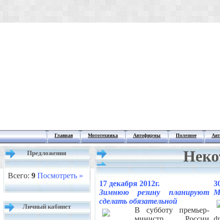
Главная
Мототехника
Автофирмы
Полезное
Авт
Неко
Предложения
Всего:
9
Посмотреть »
17 декабря 2012г.
3
Зимнюю резину планируют
M
сделать обязательной
Личный кабинет
В субботу премьер-
министр России
d