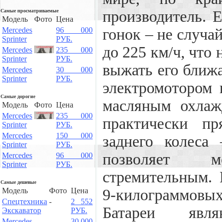
Самые просматриваемые
производитель. 
Модель
Фото
Цена
Mercedes
96 000
гонок – не случа
Sprinter
РУБ.
до 225 км/ч, что 
Mercedes
235 000
Sprinter
РУБ.
выжать его ближ
Mercedes
30 000
Sprinter
РУБ.
электромотором 
Самые дорогие
масляным охлаж
Модель
Фото
Цена
Mercedes
235 000
практически пр
Sprinter
РУБ.
Mercedes
150 000
заднего колеса
Sprinter
РУБ.
позволяет 
Mercedes
96 000
Sprinter
РУБ.
стремительным.
Самые дешевые
Модель
Фото
Цена
9-килограммовых
Спецтехника
-
2 552
Батареи явл
Экскаватор
РУБ.
Mercedes
30 000