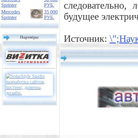
следовательно, 
Sprinter
РУБ.
Mercedes
35 000
будущее электри
Sprinter
РУБ.
Источник:
\";Нау
Партнёры