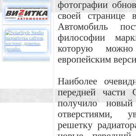
фотографии обнов
своей странице 
Автомобиль по
философии марк
которую можно
европейским версия
Наиболее очевид
передней части G
получило новый
отверстиями, у
решетку радиатор
новые передний