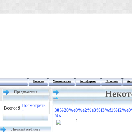
Главная
Мототехника
Автофирмы
Полезное
Авт
Некот
Предложения
Посмотреть
Всего:
9
30%20%e0%e2%e3%f3%f1%f2%e0%
»
Mr.
1
Личный кабинет