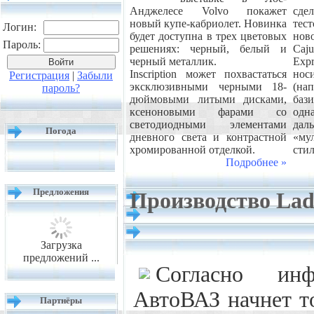
Анджелесе Volvo покажет
сде
новый купе-кабриолет. Новинка
тес
Логин:
будет доступна в трех цветовых
нов
Пароль:
решениях: черный, белый и
Caj
черный металлик.
Exp
Inscription может похвастаться
но
Регистрация
|
Забыли
эксклюзивными черными 18-
(на
пароль?
дюймовыми литыми дисками,
бази
ксеноновыми фарами со
одн
светодиодными элементами
дал
Погода
дневного света и контрастной
«му
хромированной отделкой.
стил
Подробнее »
Предложения
Производство Lad
Загрузка
предложений ...
Согласно ин
АвтоВАЗ начнет т
Партнёры