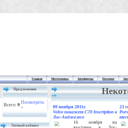
Главная
Мототехника
Автофирмы
Полезное
Авт
Некот
Предложения
Посмотреть
Всего:
9
09 ноября 2011г.
23 с
»
Volvo покажет С70 Inscription в
Po
Лос-Анджелесе
тес
16 ноября на
Личный кабинет
выставке в Лос-