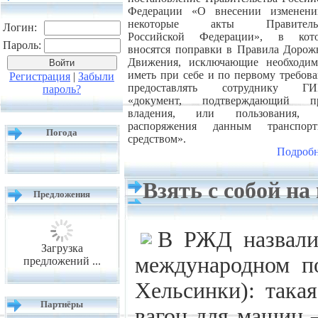
Федерации «О внесении изменен
некоторые акты Правительс
Логин:
Российской Федерации», в кот
Пароль:
вносятся поправки в Правила Дорож
Движения, исключающие необходим
иметь при себе и по первому требов
Регистрация
|
Забыли
предоставлять сотруднику ГИ
пароль?
«документ, подтверждающий п
владения, или пользования, 
распоряжения данным транспор
Погода
средством».
Подробн
Взять с собой на
Предложения
В РЖД назвали
Загрузка
международном по
предложений ...
Хельсинки): така
Партнёры
вагон для машин –