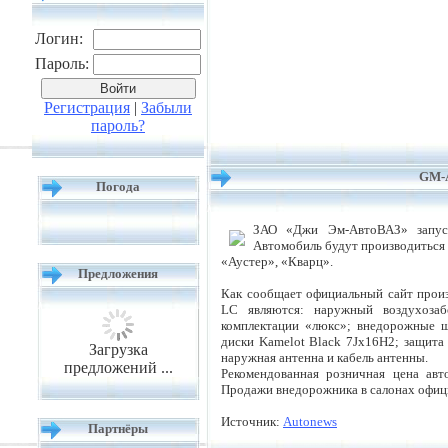
Логин:
Пароль:
Регистрация
|
Забыли
пароль?
GM-А
Погода
ЗАО «Джи Эм-АвтоВАЗ» запусти
Автомобиль будут производиться 
«Аустер», «Кварц».
Предложения
Как сообщает официальный сайт произ
LC являются: наружный воздухозаб
комплектации «люкс»; внедорожные ши
диски Kamelot Black 7Jx16H2; защита 
Загрузка
наружная антенна и кабель антенны.
предложений ...
Рекомендованная розничная цена авт
Продажи внедорожника в салонах офици
Источник:
Autonews
Партнёры