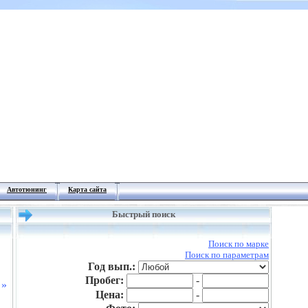
Автотюнинг
Карта сайта
Быстрый поиск
Поиск по марке
Поиск по параметрам
Год вып.:
Пробег:
-
 »
Цена:
-