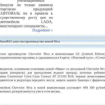
утилизационных
бонусов не только оживила
торговлю продукцией
АВТОВАЗа, но и привела к
существенному росту цен на
автомобили LADA,
констатируют специалисты...
Подробнее »
втоВАЗ запустил производство новой Niva
ло производство Chevrolet Niva в комплектации LE (Limited Edition)
ограниченными партиями, и окрашиваться в 4 цвета: «Млечный путь», «Сочи»
водителя, основными отличиями новой «Нивы» от актуальной Chevrolet Niv
орник (шноркель) для преодоления водных преград; штатные рейлинг
ны Continental Conti Cross Contact AT 215/65 R16; черные легкосплавны
двигателя и редуктора переднего моста; защита заднего бампера с фаркопом
омобиля Chevrolet Niva в новой комплектации составляет 499 300 рублей
альных дилеров начнутся уже в этом месяце.