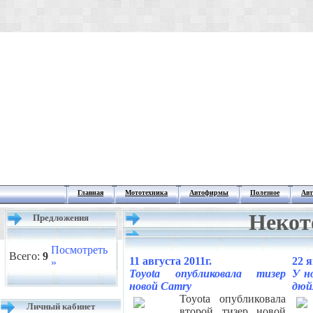
Главная
Мототехника
Автофирмы
Полезное
Авт
Некот
Предложения
Посмотреть
Всего:
9
11 августа 2011г.
22 я
»
Toyota опубликовала тизер
У н
новой Camry
дюй
Toyota опубликовала
Личный кабинет
второй тизер новой