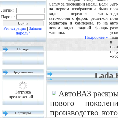
Camry за последний месяц. Если
Ав
на первом изображении была
про
Логин:
видна передняя часть
зад
Пароль:
автомобиля с фарой, решеткой
по
радиатора и бампером, то на
авт
новом виден задний фонарь
р
Регистрация
|
Забыли
машины.
усо
пароль?
Подробнее »
толь
в л
поз
Погода
но
«Рос
Предложения
Lada 
АвтоВАЗ раскры
Загрузка
предложений ...
нового поколен
производство кото
Партнёры