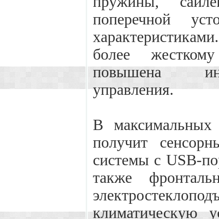
пружины, сайле
поперечной уст
характеристиками
более жестком
повышена инф
управления.
В максимальных 
получит сенсорн
системы с USB-пор
также фронталь
электростекло
климатическую ус