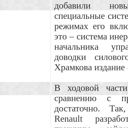
добавили нов
специальные сист
режимах его вкл
это – система ине
начальника упр
доводки силовог
Храмкова издание
В ходовой части
сравнению с пр
достаточно. Та
Renault разраб