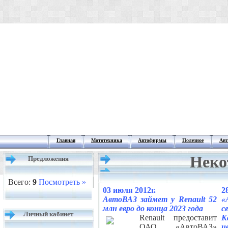
Главная
Мототехника
Автофирмы
Полезное
Авт
Неко
Предложения
Всего:
9
Посмотреть »
03 июля 2012г.
2
АвтоВАЗ займет у Renault 52
«
млн евро до конца 2023 года
с
Личный кабинет
Renault предоставит
K
ОАО «АвтоВАЗ»
ц