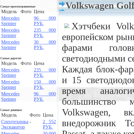
Volkswagen Gol
Самые просматриваемые
Модель
Фото
Цена
Mercedes
96 000
Sprinter
РУБ.
Хэтчбеки Vol
Mercedes
235 000
европейском рынк
Sprinter
РУБ.
Mercedes
30 000
фарами голов
Sprinter
РУБ.
светодиодными с
Самые дорогие
Модель
Фото
Цена
Каждая блок-фар
Mercedes
235 000
Sprinter
РУБ.
и 15 светодиодо
Mercedes
150 000
Sprinter
РУБ.
время аналог
Mercedes
96 000
большинство 
Sprinter
РУБ.
Volkswagen, в
Самые дешевые
Модель
Фото
Цена
внедорожник To
Спецтехника
-
2 552
Экскаватор
РУБ.
Passat, а также к
Mercedes
30 000