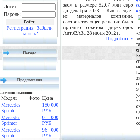
заем в размере 52,07 млн евро
с
Логин:
до декабря 2023 г. Как следует
т
Пароль:
из материалов компании,
соответствующее решение было
принято советом директоров
т
Регистрация
|
Забыли
АвтоВАЗа 28 июня 2012 г.
«
пароль?
Подробнее »
з
т
е
Погода
Б
с
м
L
л
Предложения
г
5
Последние обьявления
у
Модель
Фото
Цена
«
Mercedes
150 000
о
Sprinter
РУБ.
ц
Mercedes
91 000
с
Sprinter
РУБ.
с
Mercedes
96 000
Sprinter
РУБ.