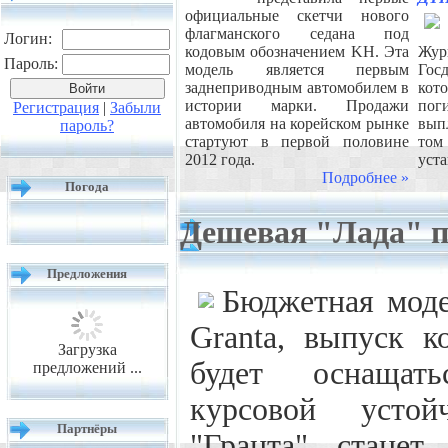
официальные скетчи нового
флагманского седана под
Логин:
кодовым обозначением KH. Эта
Жур
Пароль:
модель является первым
Госд
заднеприводным автомобилем в
ко
истории марки. Продажи
по
Регистрация
|
Забыли
автомобиля на корейском рынке
вып
пароль?
стартуют в первой половине
том
2012 года.
уст
Подробнее »
Погода
Дешевая "Лада" п
Предложения
Бюджетная моде
Granta, выпуск к
Загрузка
будет оснащать
предложений ...
курсовой устой
Партнёры
"Гранта" станет