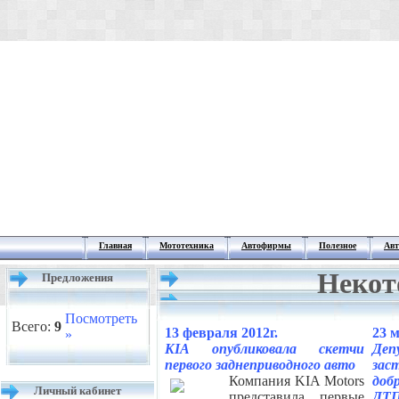
Главная
Мототехника
Автофирмы
Полезное
Авт
Некот
Предложения
Посмотреть
Всего:
9
13 февраля 2012г.
23 м
»
KIA опубликовала скетчи
Деп
первого заднеприводного авто
за
Компания KIA Motors
доб
Личный кабинет
представила первые
ДТ