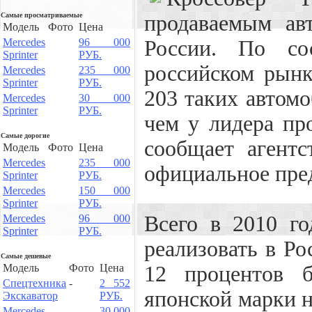
Самые просматриваемые
продаваемым ав
Модель
Фото
Цена
Mercedes
96 000
России. По со
Sprinter
РУБ.
российском рынк
Mercedes
235 000
Sprinter
РУБ.
203 таких автом
Mercedes
30 000
Sprinter
РУБ.
чем у лидера пр
Самые дорогие
сообщает агентс
Модель
Фото
Цена
Mercedes
235 000
официальное пре
Sprinter
РУБ.
Mercedes
150 000
Sprinter
РУБ.
Всего в 2010 го
Mercedes
96 000
Sprinter
РУБ.
реализовать в Ро
Самые дешевые
Модель
Фото
Цена
12 процентов 
Спецтехника
-
2 552
японской марки н
Экскаватор
РУБ.
Mercedes
30 000