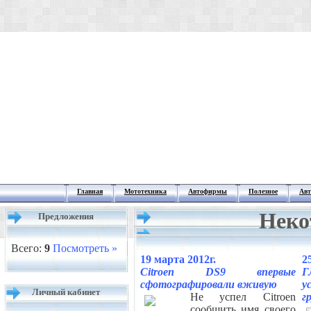
Главная
Мототехника
Автофирмы
Полезное
Авт
Неко
Предложения
Всего:
9
Посмотреть »
19 марта 2012г.
2
Citroen DS9 впервые
Г
сфотографировали вживую
у
Личный кабинет
Не успел Citroen
г
сообщить имя своего