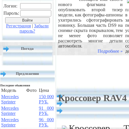
нового флагмана и
Логин:
опубликовать второй тизер
п
Пароль:
модели, как фотографы-шпионы
в
ухитрились сфотографировать
з
новинку. Большая часть DS9 на
п
Регистрация
|
Забыли
снимке скрыта покрывалом, тем
у
пароль?
не менее фото позволяет
п
рассмотреть многие детали
с
автомобиля.
с
Погода
Подробнее »
д
Предложения
Последние обьявления
Модель
Фото
Цена
Кроссовер RAV4 
Mercedes
150 000
Sprinter
РУБ.
Mercedes
91 000
Sprinter
РУБ.
Mercedes
96 000
Sprinter
РУБ.
Кроссовер 