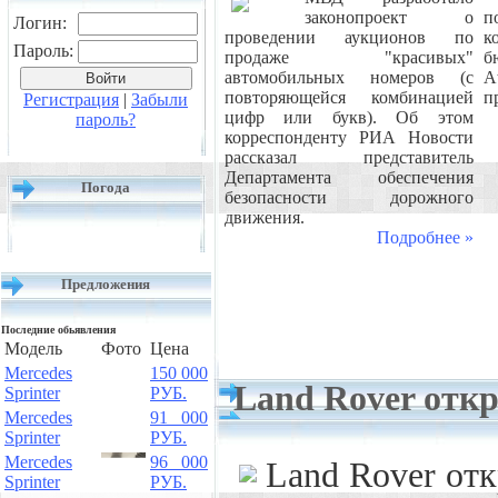
законопроект о
п
Логин:
проведении аукционов по
к
Пароль:
продаже "красивых"
б
автомобильных номеров (с
A
повторяющейся комбинацией
п
Регистрация
|
Забыли
цифр или букв). Об этом
пароль?
корреспонденту РИА Новости
рассказал представитель
Департамента обеспечения
Погода
безопасности дорожного
движения.
Подробнее »
Предложения
Последние обьявления
Модель
Фото
Цена
Mercedes
150 000
Land Rover откр
Sprinter
РУБ.
Mercedes
91 000
Sprinter
РУБ.
Mercedes
96 000
Land Rover отк
Sprinter
РУБ.