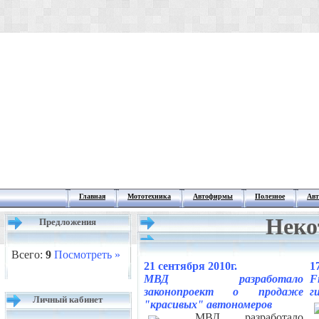
Главная
Мототехника
Автофирмы
Полезное
Авт
Неко
Предложения
Всего:
9
Посмотреть »
21 сентября 2010г.
1
МВД разработало
F
законопроект о продаже
г
Личный кабинет
"красивых" автономеров
МВД разработало