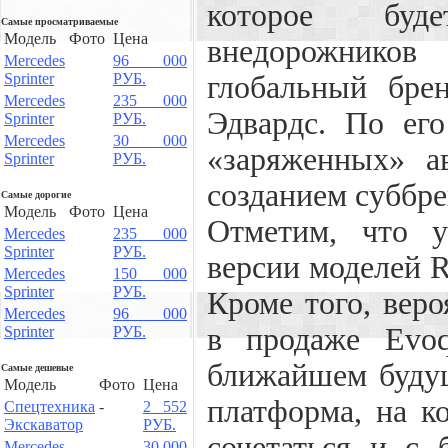
которое буд
Самые просматриваемые
Модель
Фото
Цена
внедорожнико
Mercedes
96 000
Sprinter
РУБ.
глобальный бре
Mercedes
235 000
Эдвардс. По его
Sprinter
РУБ.
Mercedes
30 000
«заряженных» а
Sprinter
РУБ.
созданием суббре
Самые дорогие
Модель
Фото
Цена
Отметим, что у
Mercedes
235 000
Sprinter
РУБ.
версии моделей R
Mercedes
150 000
Sprinter
РУБ.
Кроме того, вер
Mercedes
96 000
в продаже Evoq
Sprinter
РУБ.
ближайшем буду
Самые дешевые
Модель
Фото
Цена
платформа, на к
Спецтехника
-
2 552
Экскаватор
РУБ.
сочетаться и с
Mercedes
30 000