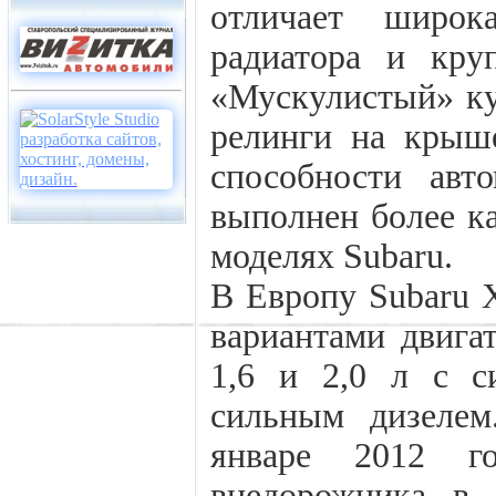
отличает широк
радиатора и кр
«Мускулистый» ку
релинги на крыш
способности авт
выполнен более к
моделях Subaru.
В Европу Subaru X
вариантами двига
1,6 и 2,0 л с с
сильным дизелем
январе 2012 го
внедорожника в 