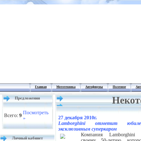
Главная
Мототехника
Автофирмы
Полезное
Авт
Некот
Предложения
Посмотреть
Всего:
9
27 декабря 2010г.
»
Lamborghini отметит юбиле
эксклюзивным суперкаром
Компания Lamborghini 
Личный кабинет
своему 50-летию, котор