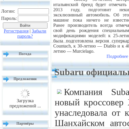
итальянский бренд будет отмечать
2013 году, подготовит неки
Логин:
эксклюзивный автомобиль. Об эт
Пароль:
машине пока ничего не известн
Ранее производитель всегда отмеч
свой день рождения специальны
Регистрация
|
Забыли
модификациями моделей: к 25-лет
пароль?
была подготовлена версия суперка
Countach, к 30-летию — Diablo и к 4
летию — Murcielago.
Погода
Подробнее
Subaru официаль
Предложения
Компания Suba
новый кроссовер
Загрузка
предложений ...
унаследовала от 
Шанхайском автос
Партнёры